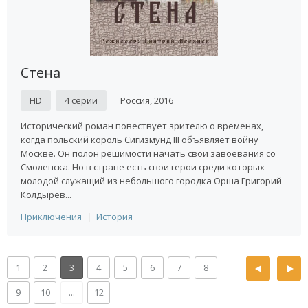
Стена
HD
4 серии
Россия, 2016
Исторический роман повествует зрителю о временах,
когда польский король Сигизмунд III объявляет войну
Москве. Он полон решимости начать свои завоевания со
Смоленска. Но в стране есть свои герои среди которых
молодой служащий из небольшого городка Орша Григорий
Колдырев...
Приключения
История
1
2
3
4
5
6
7
8
9
10
...
12