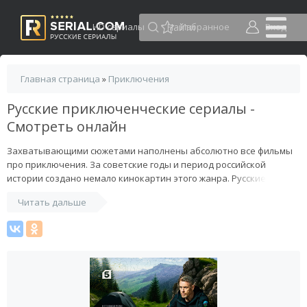
HD сериалы
Избранное
Вход
Главная страница
»
Приключения
Русские приключенческие сериалы -
Смотреть онлайн
Захватывающими сюжетами наполнены абсолютно все фильмы
про приключения. За советские годы и период российской
истории создано немало кинокартин этого жанра. Русские
приключенческие сериалы найти можно в текущей подборке. У
Читать дальше
нас немало многосерийных работ рассказывающих зрителю об
исторических событиях – «Гардемарины», «Сердца трех»,
«Котовский» и другие. В таких картинах приключения отлично
сочетаются с интригами, запутанными любовными историями,
рассказами о настоящей дружбе. Есть лучшие постсоветские
фильмы данной направленности, регулярно после выхода
размещаются в разделе в обязательном порядке новинки.