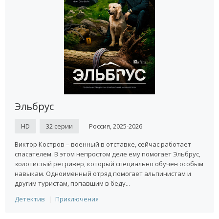
Фильмы приключения
Режиссеры любят раскрывать в приключенческих сериалах
такие темы, как шпионство, охота за золотом, путешествия,
криминал и расследования. Не существует чистого жанра
приключений, потому что в жизни не бывает одной четко
прописанной линии – это всегда новые события и разные эмоции,
который зритель получает, начиная смотреть онлайн
приглянувшийся по описанию, или посоветованный кем-то из
друзей фильм.
Эльбрус
HD
32 серии
Россия, 2025-2026
Виктор Костров – военный в отставке, сейчас работает
спасателем. В этом непростом деле ему помогает Эльбрус,
золотистый ретривер, который специально обучен особым
навыкам. Одноименный отряд помогает альпинистам и
другим туристам, попавшим в беду...
Детектив
Приключения