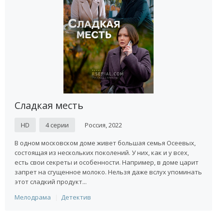
отношения людей сложная задача, необходимо экранизировать
чувства героев реалистично. Поэтому смотреть истории об
отношениях стало популярным времяпровождением.
Смотрите на сайте бесплатно мелодрамы в режиме онлайн.
Сладкая месть
HD
4 серии
Россия, 2022
В одном московском доме живет большая семья Осеевых,
состоящая из нескольких поколений. У них, как и у всех,
есть свои секреты и особенности. Например, в доме царит
запрет на сгущенное молоко. Нельзя даже вслух упоминать
этот сладкий продукт...
Мелодрама
Детектив