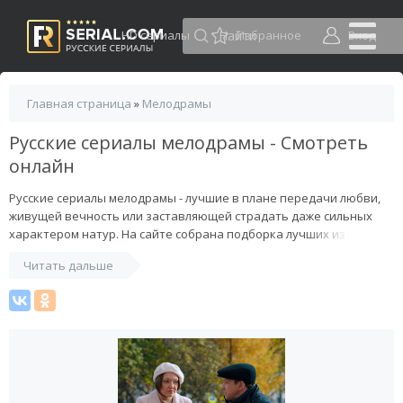
HD сериалы
Избранное
Вход
Главная страница
»
Мелодрамы
Русские сериалы мелодрамы - Смотреть
онлайн
Русские сериалы мелодрамы - лучшие в плане передачи любви,
живущей вечность или заставляющей страдать даже сильных
характером натур. На сайте собрана подборка лучших из
представителей жанра, где ведущие роли играют российские
Читать дальше
актеры, передающие привычный колорит, менталитет, манеру
вести себя. Есть фильмы о первой любви, мини-сериалы с
детективным подтекстом, про измены, романтические
комедийные картины и другие.
Мелодрамы заставляют пробудить море переживаний даже в
самых закрытых личностях, поразмыслить о высоком чувстве,
заставляющем вращаться планету. Создание фильмов про