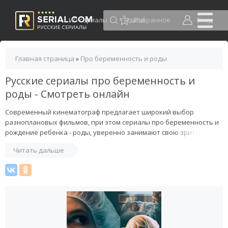
HD сериалы
Избранное
Вход
Главная страница
»
Про беременность и роды
Русские сериалы про беременность и
роды - Смотреть онлайн
Современный кинематограф предлагает широкий выбор
разноплановых фильмов, при этом сериалы про беременность и
рождение ребенка - роды, уверенно занимают свою зрительскую
нишу. Появление новой жизни это всегда загадочный и
Читать дальше
волнующий момент для людей. Фильмы о подобных вещах
позволяют расслабиться, отдохнуть, с пользой провести досуг.
Просматривать их стоит вместе с любимым человеком, чтобы
укрепить и наладить взаимоотношения. Это позволит подумать
о жизни, спланировать будущее. Можно увидеть варианты
решения собственных проблем подобной тематики. Смотреть
сериалы можно онлайн в любое время дома, в дороге или на
отдыхе.