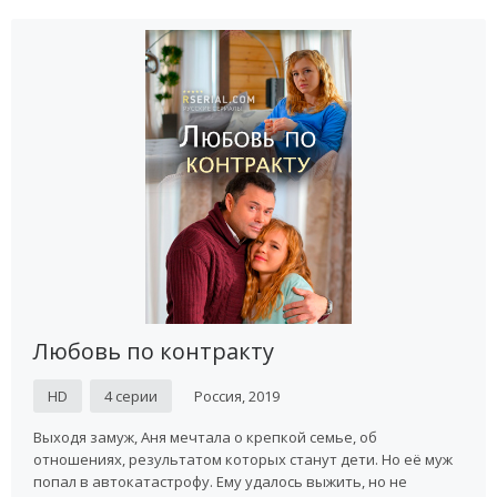
Сериалы делятся условно на группы со счастливым и плохим
концом. Типичным сюжетом является внеплановая беременность
женщины, которая влюбляется в плохого мужчину. Вначале он ей
обещает крепкую семью и красивую жизнь, а затем бросает,
узнав про беременность и забыв про любовь, одну с малышом.
При счастливом исходе женщина встречает хорошего мужчину,
устраивает свою личную жизнь, становится счастливой. В другом
варианте сюжета девушка не знает отца ребенка. У нее были
близкие отношения с несколькими мужчинами. Двое
потенциальных отцов начинают борьбу за ее сердце, готовы
воспитывать даже чужого ребенка. Часто в отношения пары
вмешиваются родители, которые либо расстраивают отношения,
либо насильно заставляют делать им внуков. Каждая такая
просмотренная история принесет пользу и важный жизненный
опыт.
Любовь по контракту
HD
4 серии
Россия, 2019
Выходя замуж, Аня мечтала о крепкой семье, об
отношениях, результатом которых станут дети. Но её муж
попал в автокатастрофу. Ему удалось выжить, но не