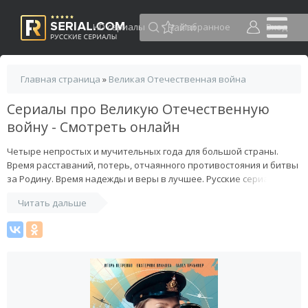
HD сериалы
Избранное
Вход
Главная страница
»
Великая Отечественная война
Сериалы про Великую Отечественную
войну - Смотреть онлайн
Четыре непростых и мучительных года для большой страны.
Время расставаний, потерь, отчаянного противостояния и битвы
за Родину. Время надежды и веры в лучшее. Русские сериалы про
Великую Отечественную войну полностью раскрывают этот
Читать дальше
сложный период нашей советской истории. Период, когда
несмотря на тяготы идущей войны, люди самых разных слоёв и
профессий продолжали жить и любить.
Смотреть онлайн военные и околовоенные сериалы про ВОВ от
русских режиссеров. Помимо хорошо известных картин, в
подборке размещены и новые фильмы повествующие о Великой
Отечественной в хорошем качестве.