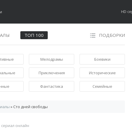
HD с
НАЛЫ
ТОП 100
ПОДБОРКИ
тивные
Мелодрамы
Боевики
нальные
Приключения
Исторические
нные
Фантастика
Семейные
риалы
» Сто дней свободы
 сериал онлайн