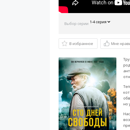
Выбор серии
В избранное
Мне нрав
Тру
род
ант
от
Теп
кот
обв
но 
Нас
воз
пре