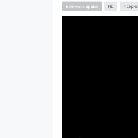
военный, драма
HD
4 сери