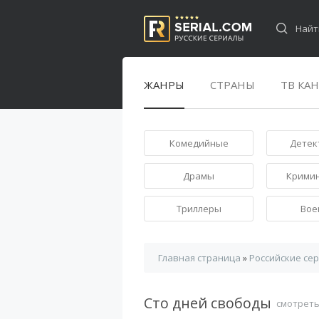
ЖАНРЫ
СТРАНЫ
ТВ КА
Комедийные
Детек
Драмы
Крими
Триллеры
Вое
Главная страница
»
Российские се
Сто дней свободы
смотреть