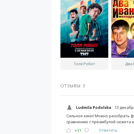
Толя Робот
Два
ОТЗЫВЫ: 3
Ludmila Podolska
13 декабря
Сильное кино! Можно разобрать фи
сравнению с преамбулой сюжета и
Ответить
+11