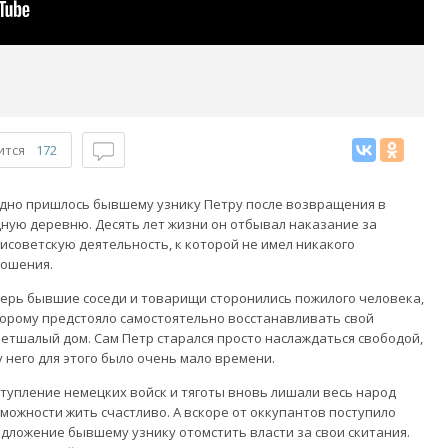
ится
172
дно пришлось бывшему узнику Петру после возвращения в
ную деревню. Десять лет жизни он отбывал наказание за
исоветскую деятельность, к которой не имел никакого
ношения.
ерь бывшие соседи и товарищи сторонились пожилого человека,
орому предстояло самостоятельно восстанавливать свой
етшалый дом. Сам Петр старался просто наслаждаться свободой,
у него для этого было очень мало времени.
тупление немецких войск и тяготы вновь лишали весь народ
можности жить счастливо. А вскоре от оккупантов поступило
дложение бывшему узнику отомстить власти за свои скитания.