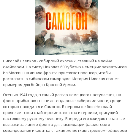
Николай Слепков - сибирский охотник, ставший на войне
снайпером. На счету Николая 600 убитых немецких захватчиков.
Из Москвы на линию фронта приезжает военкор, чтобы
рассказать о сибирском самородке. История Николая станет
примером для бойцов Красной Армии.
Осенью 1941 года, в самый разгар немецкого наступления, на
фронт прибывают ныне легендарные сибирские части, среди
которых находится и Самогон. В первом же бою Николай
проявляет свои снайперские качества и героизм, присущий
настоящему русскому человеку. Впереди его ожидают опасные
вылазки за линию фронта для ликвидации фашистского
командования и схватка с таким же метким стрелком- офицером