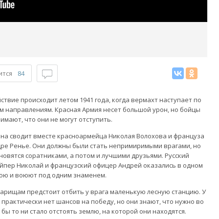
ится
84
ствие происходит летом 1941 года, когда вермахт наступает по
м направлениям. Красная Армия несет большой урон, но бойцы
имают, что они не могут отступить.
на сводит вместе красноармейца Николая Волохова и француза
ре Ренье. Они должны были стать непримиримыми врагами, но
новятся соратниками, а потом и лучшими друзьями. Русский
йпер Николай и французский офицер Андрей оказались в одном
ою и воюют под одним знаменем.
арищам предстоит отбить у врага маленькую лесную станцию. У
 практически нет шансов на победу, но они знают, что нужно во
 бы то ни стало отстоять землю, на которой они находятся.