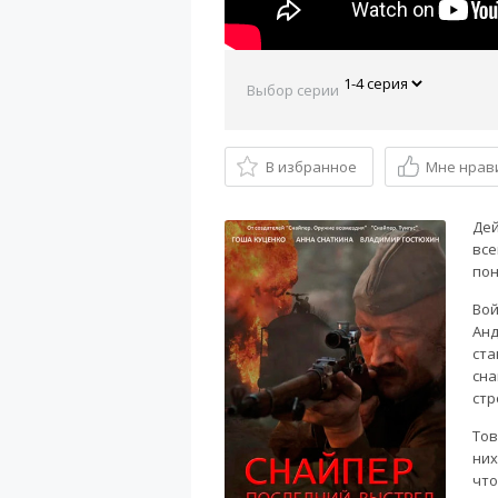
Выбор серии
В избранное
Мне нрав
Дей
все
пон
Вой
Анд
ста
сна
стр
Тов
них
что