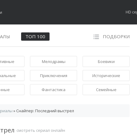
HD с
НАЛЫ
ТОП 100
ПОДБОРКИ
тивные
Мелодрамы
Боевики
нальные
Приключения
Исторические
нные
Фантастика
Семейные
ериалы
» Снайпер: Последний выстрел
стрел
смотреть сериал онлайн