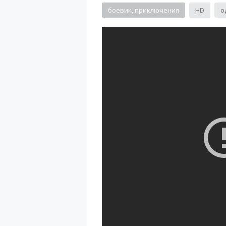
боевик, приключения
HD
о