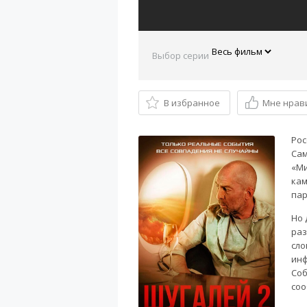
Выбор серии
В избранное
Мне нрав
Рос
Сам
«Ми
кам
пар
Но 
раз
сло
инф
Соб
соо