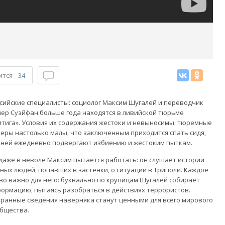
ится
34
сийские специалисты: социолог Максим Шугалей и переводчик
ер Суэйфан больше года находятся в ливийской тюрьме
тига». Условия их содержания жестоки и невыносимы: тюремные
еры настолько малы, что заключенным приходится спать сидя,
ней ежедневно подвергают избиению и жестоким пыткам.
даже в неволе Максим пытается работать: он слушает истории
ных людей, попавших в застенки, о ситуации в Триполи. Каждое
во важно для него: буквально по крупицам Шугалей собирает
ормацию, пытаясь разобраться в действиях террористов.
ранные сведения наверняка станут ценными для всего мирового
бщества.