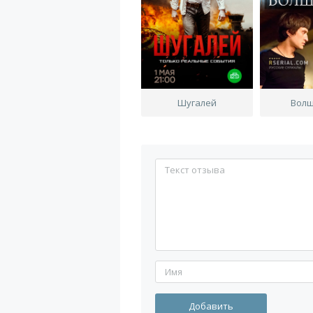
Шугалей
Волш