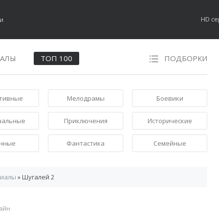
HD с
НАЛЫ
ТОП 100
ПОДБОРКИ
тивные
Мелодрамы
Боевики
нальные
Приключения
Исторические
нные
Фантастика
Семейные
риалы
» Шугалей 2
айн