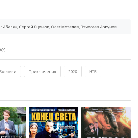
г Абалян, Сергей Яценюк, Олег Метелев, Вячеслав Аркунов
АХ
Боевики
Приключения
2020
НТВ