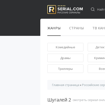
ЖАНРЫ
СТРАНЫ
ТВ КА
Комедийные
Детек
Драмы
Крими
Триллеры
Вое
Главная страница
»
Российские се
Шугалей 2
смотреть сериал онл