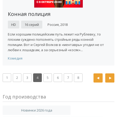
Конная полиция
HD
16 серий
Россия, 2018
Если хорошим полицейским путь лежит на Рублевку, то
плохим суждено пополнять стройные ряды конной
полиции. Вот и Сергей Волков в «ментавры» угодил не от
любви к лошадкам, а за серьезный «косяк»...
Комедия
1
2
3
4
5
6
7
8
Год производства
Новинки 2026 года