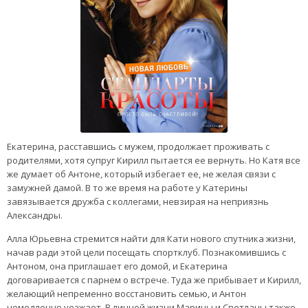
Екатерина, расставшись с мужем, продолжает проживать с
родителями, хотя супруг Кирилл пытается ее вернуть. Но Катя все
же думает об Антоне, который избегает ее, не желая связи с
замужней дамой. В то же время на работе у Катерины
завязывается дружба с коллегами, невзирая на неприязнь
Александры.
Алла Юрьевна стремится найти для Кати нового спутника жизни,
начав ради этой цели посещать спортклуб. Познакомившись с
Антоном, она приглашает его домой, и Екатерина
договаривается с парнем о встрече. Туда же прибывает и Кирилл,
желающий непременно восстановить семью, и Антон
немедленно уезжает. В личной жизни Марины и Светланы также