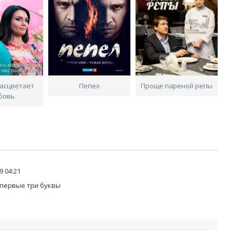
расцветает
Пепел
Проще пареной репы
бовь
9 04:21
 первые три буквы