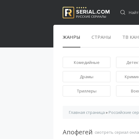
ЖАНРЫ
СТРАНЫ
ТВ КА
Комедийные
Детек
Драмы
Крими
Триллеры
Вое
Главная страница
»
Российские се
Апофегей
смотреть сериал онл