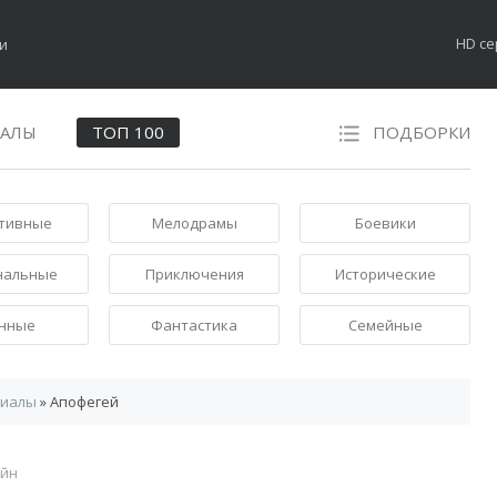
HD с
НАЛЫ
ТОП 100
ПОДБОРКИ
тивные
Мелодрамы
Боевики
нальные
Приключения
Исторические
нные
Фантастика
Семейные
риалы
» Апофегей
айн