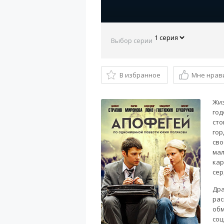
Выбор серии
В избранное
Мне нрав
Жиз
год
сто
гор
сво
мал
кар
сер
Дра
рас
обм
соц