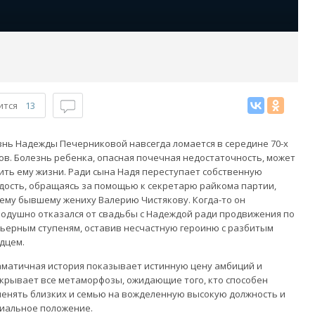
ится
13
нь Надежды Печерниковой навсегда ломается в середине 70-х
ов. Болезнь ребенка, опасная почечная недостаточность, может
ить ему жизни. Ради сына Надя переступает собственную
дость, обращаясь за помощью к секретарю райкома партии,
ему бывшему жениху Валерию Чистякову. Когда-то он
одушно отказался от свадьбы с Надеждой ради продвижения по
ьерным ступеням, оставив несчастную героиню с разбитым
дцем.
матичная история показывает истинную цену амбиций и
крывает все метаморфозы, ожидающие того, кто способен
енять близких и семью на вожделенную высокую должность и
иальное положение.