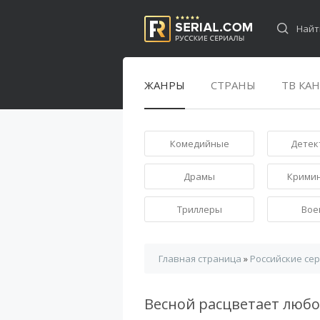
ЖАНРЫ
СТРАНЫ
ТВ КА
Комедийные
Детек
Драмы
Крими
Триллеры
Вое
Главная страница
»
Российские се
Весной расцветает люб