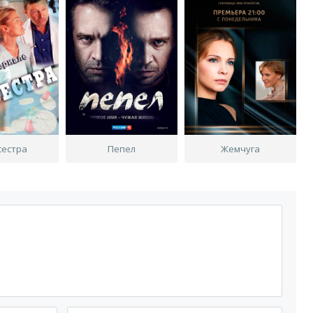
сестра
Пепел
Жемчуга