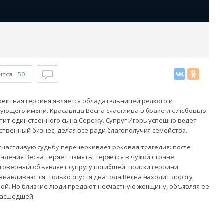
ится
50
ектная героиня является обладательницей редкого и
ующего имени. Красавица Весна счастлива в браке и с любовью
тит единственного сына Сережу. Супруг Игорь успешно ведет
ственный бизнес, делая все ради благополучия семейства.
счастливую судьбу перечеркивает роковая трагедия: после
адения Весна теряет память, теряется в чужой стране.
говерный объявляет супругу погибшей, поиски героини
анавливаются. Только спустя два года Весна находит дорогу
ой. Но близкие люди предают несчастную женщину, объявляя ее
масшедшей.