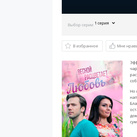
Выбор серии
В избранное
Мне нрав
Эфф
чар
рас
соб
Но 
нап
Бла
ост
дом
су