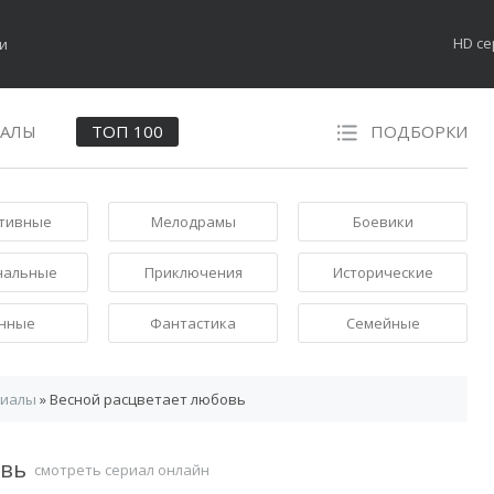
HD с
НАЛЫ
ТОП 100
ПОДБОРКИ
тивные
Мелодрамы
Боевики
нальные
Приключения
Исторические
нные
Фантастика
Семейные
риалы
» Весной расцветает любовь
овь
смотреть сериал онлайн