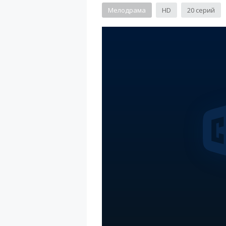
Мелодрама
HD
20 серий