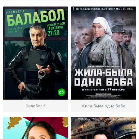
Балабол 5
Жила-была одна баба