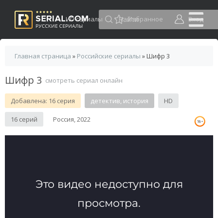
HD сериалы
Избранное
Вход
Главная страница
»
Российские сериалы
» Шифр 3
Шифр 3
смотреть сериал онлайн
Добавлена: 16 серия
детектив, история
HD
16 серий
Россия, 2022