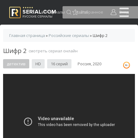
HD сериалы
Избранное
Вход
Главная страница
»
Российские сериалы
» Шифр 2
Шифр 2
смотреть сериал онлайн
детектив
HD
16 серий
Россия, 2020