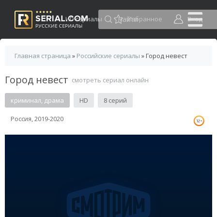
HD сериалы
Избранное
Вход
Главная страница
»
Российские сериалы
» Город невест
Город невест
смотреть сериал онлайн
криминал, драма
HD
8 серий
Россия, 2019-2020