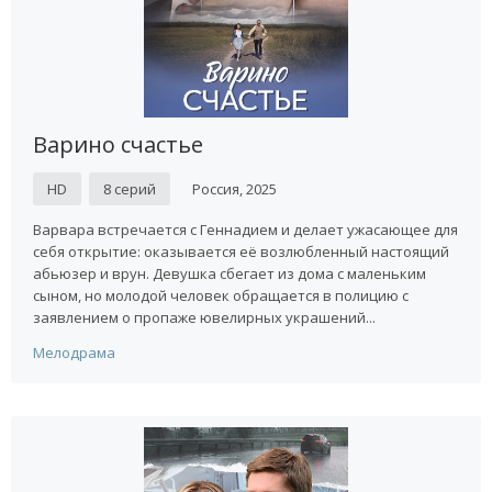
Варино счастье
HD
8 серий
Россия, 2025
Варвара встречается с Геннадием и делает ужасающее для
себя открытие: оказывается её возлюбленный настоящий
абьюзер и врун. Девушка сбегает из дома с маленьким
сыном, но молодой человек обращается в полицию с
заявлением о пропаже ювелирных украшений...
Мелодрама