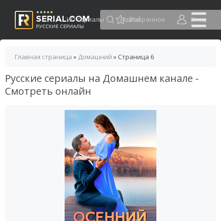
HD сериалы
Избранное
Вход
Главная страница
»
Домашний
» Страница 6
Русские сериалы на Домашнем канале -
Смотреть онлайн