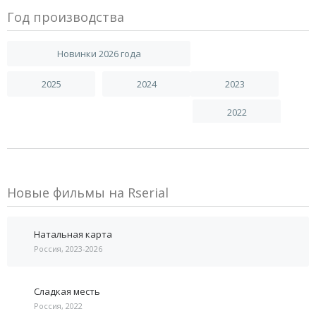
Год производства
Новинки 2026 года
2025
2024
2023
2022
Новые фильмы на Rserial
Натальная карта
Россия, 2023-2026
Сладкая месть
Россия, 2022