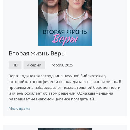
Вторая жизнь Веры
HD
4 серии
Россия, 2025
Вера – одинокая сотрудница научной библиотеки, у
которой катастрофически не складывается личная жизнь. В
прошлом она избавилась от нежелательной беременности
и очень сожалеет об этом решении. Однажды женщина
разрешает незнакомой цыганке погадать ей..
Мелодрама