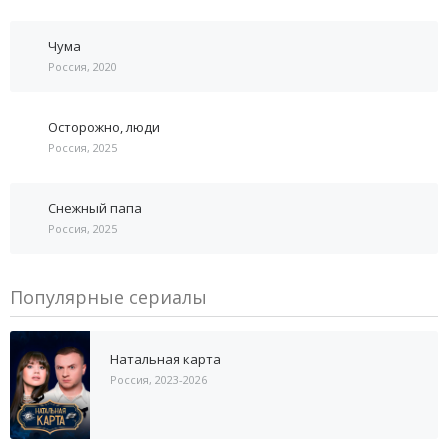
Чума
Россия, 2020
Осторожно, люди
Россия, 2025
Снежный папа
Россия, 2025
Популярные сериалы
Натальная карта
Россия, 2023-2026