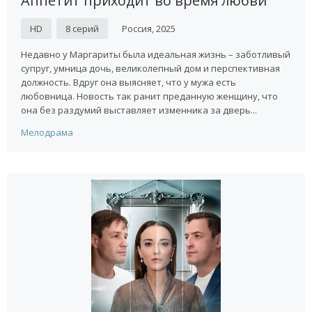
Аппетит приходит во время любви
HD
8 серий
Россия, 2025
Недавно у Маргариты была идеальная жизнь – заботливый
супруг, умница дочь, великолепный дом и перспективная
должность. Вдруг она выясняет, что у мужа есть
любовница. Новость так ранит преданную женщину, что
она без раздумий выставляет изменника за дверь...
Мелодрама