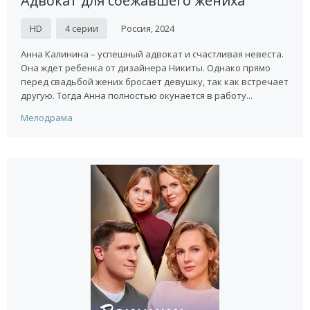
Адвокат для сбежавшего жениха
HD
4 серии
Россия, 2024
Анна Калинина – успешный адвокат и счастливая невеста.
Она ждет ребенка от дизайнера Никиты. Однако прямо
перед свадьбой жених бросает девушку, так как встречает
другую. Тогда Анна полностью окунается в работу...
Мелодрама