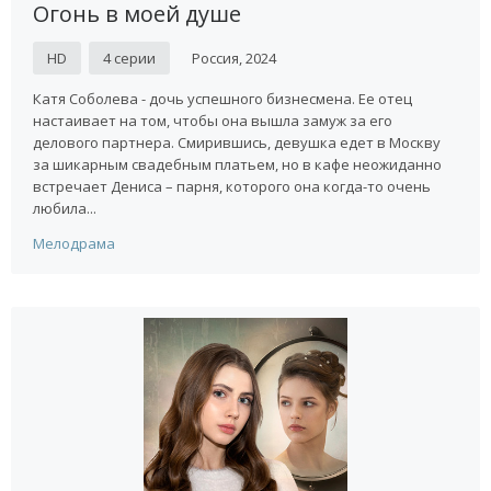
Огонь в моей душе
HD
4 серии
Россия, 2024
Катя Соболева - дочь успешного бизнесмена. Ее отец
настаивает на том, чтобы она вышла замуж за его
делового партнера. Смирившись, девушка едет в Москву
за шикарным свадебным платьем, но в кафе неожиданно
встречает Дениса – парня, которого она когда-то очень
любила...
Мелодрама