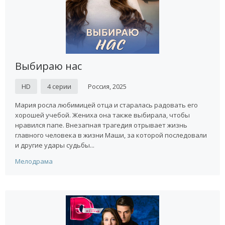
Выбираю нас
HD
4 серии
Россия, 2025
Мария росла любимицей отца и старалась радовать его
хорошей учебой. Жениха она также выбирала, чтобы
нравился папе. Внезапная трагедия отрывает жизнь
главного человека в жизни Маши, за которой последовали
и другие удары судьбы...
Мелодрама