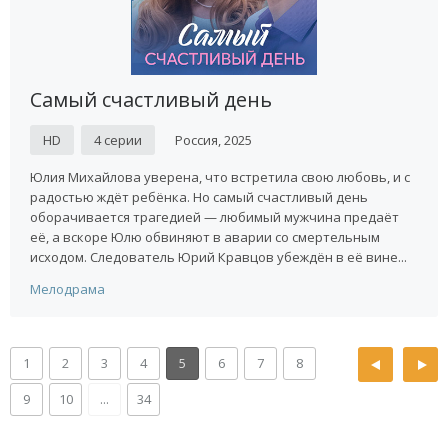
Самый счастливый день
HD
4 серии
Россия, 2025
Юлия Михайлова уверена, что встретила свою любовь, и с
радостью ждёт ребёнка. Но самый счастливый день
оборачивается трагедией — любимый мужчина предаёт
её, а вскоре Юлю обвиняют в аварии со смертельным
исходом. Следователь Юрий Кравцов убеждён в её вине...
Мелодрама
1
2
3
4
5
6
7
8
9
10
...
34