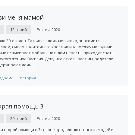
ви меня мамой
D
12 серий
Россия, 2020
ло 30-х годов. Татьяна – дочь мельника, знакомится с
лаем, сыном зажиточного крестьянина. Между молодыми
ми вспыхивает любовь, но в дом невесты приходят сваты
ругого жениха Василия. Девушка отказывает им, родители
ерживают дочь...
одрама
История
орая помощь 3
D
20 серий
Россия, 2020
и скорой помощи в 3 сезоне продолжают спасать людей и