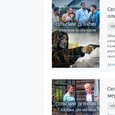
Се
ол
H
Обыч
ката
похи
могл
прис
Дет
Се
ме
H