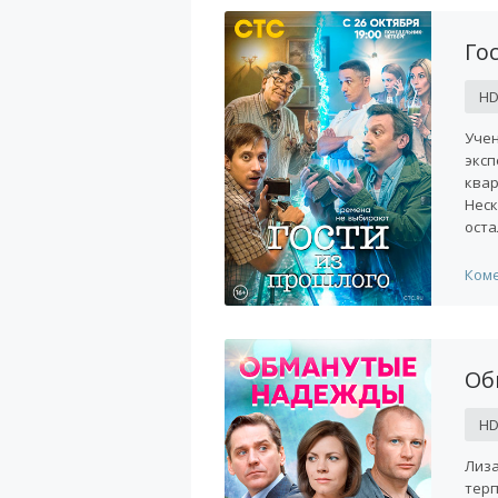
Го
H
Учен
эксп
квар
Неск
оста
Ком
Об
H
Лиза
терп