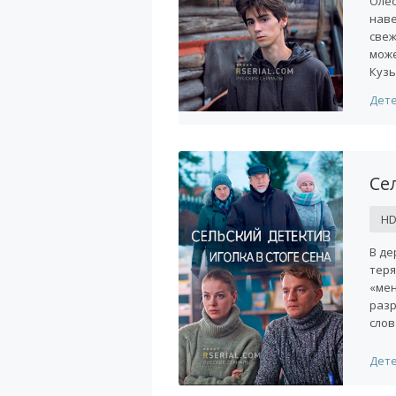
Олес
наве
свеж
може
Кузь
Дет
Се
H
В де
теря
«мен
разр
слов
Дет