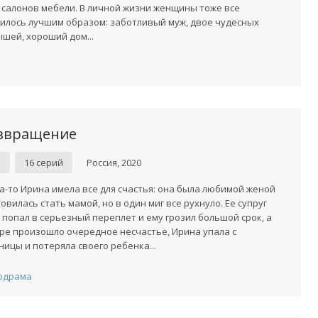
 салонов мебели. В личной жизни женщины тоже все
илось лучшим образом: заботливый муж, двое чудесных
шей, хороший дом...
звращение
D
16 серий
Россия, 2020
а-то Ирина имела все для счастья: она была любимой женой
товилась стать мамой, но в один миг все рухнуло. Ее супруг
 попал в серьезный переплет и ему грозил большой срок, а
ре произошло очередное несчастье, Ирина упала с
ницы и потеряла своего ребенка...
одрама