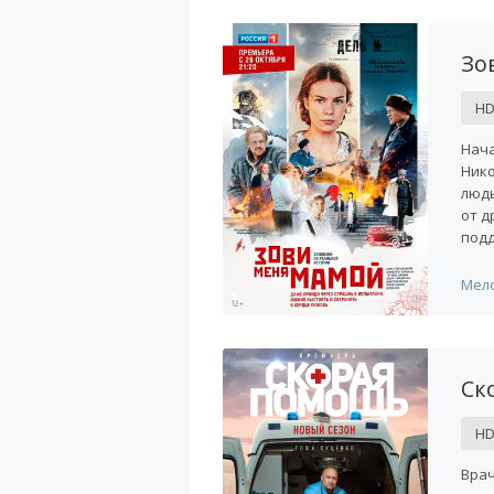
Зо
H
Нача
Нико
людь
от д
подд
Мел
Ск
H
Врач