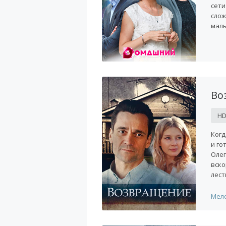
сети
слож
малы
Во
H
Когд
и го
Олег
вско
лест
Мел