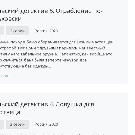
льский детектив 5. Ограбление по-
ьховски
D
2 серии
Россия, 2020
ный поход в баню оборачивается для Кузьмы настоящей
строфой. Пока они с друзьями парились, неизвестный
тил у него табельное оружие. Непонятно, как вообще это
о случиться: баня была заперта изнутри, все
утствующие без одежды...
ектив
льский детектив 4. Ловушка для
ртвеца
D
2 серии
Россия, 2020