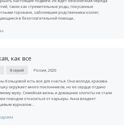
ршать настоящие подвиги. Их ждет бесконечная череда
тий, таких как стремительные роды, покусанные
тными горожане, заболевшие родственники коллег,
ающиеся в безотлагательной помощи..
ма
ая, как все
D
8 серий
Россия, 2020
ны Кольцовой есть все для счастья. Она молода, красива.
шку окружает много поклонников, но ее сердце отдано
мому мужу. Семейная жизнь и домашние хлопоты не стали
нее поводом отказаться от карьеры. Анна владеет
цевым журналом...
одрама