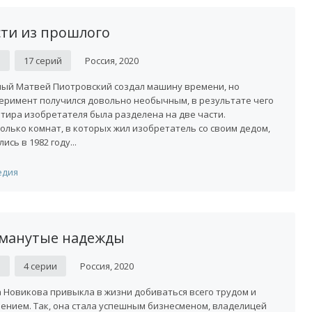
сти из прошлого
D
17 серий
Россия, 2020
ый Матвей Пиотровский создал машину времени, но
еримент получился довольно необычным, в результате чего
тира изобретателя была разделена на две части.
олько комнат, в которых жил изобретатель со своим дедом,
лись в 1982 году...
едия
манутые надежды
D
4 серии
Россия, 2020
 Новикова привыкла в жизни добиваться всего трудом и
ением. Так, она стала успешным бизнесменом, владелицей