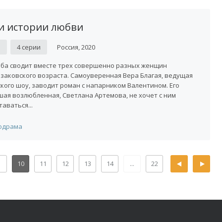
и истории любви
D
4 серии
Россия, 2020
ба сводит вместе трех совершенно разных женщин
заковского возраста. Самоуверенная Вера Благая, ведущая
кого шоу, заводит роман с напарником Валентином. Его
ая возлюбленная, Светлана Артемова, не хочет с ним
таваться...
одрама
10
11
12
13
14
...
22