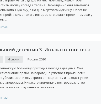
я отправляется с дедом на местное кладбище, чтобы
стить могилу соседа Степана. Неожиданно они замечают
евыкопанную яму, а на дне мертвого мужчину. Олеся не
т пройти мимо такого интересного дела и просит помощи у
мы...
ектив
льский детектив 3. Иголка в стоге сена
D
4 серии
Россия, 2020
ревенскую больницу приходит молодая девушка. Она
ет сознание прямо на пороге, но успевает произнести:
я убили». Врачи осматривают пациентку и находят у нее
ыв аневризмы. Никакого криминала нет; возможно, ее
а – результат спутанного сознания...
ектив