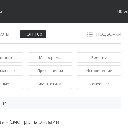
HD с
НАЛЫ
ТОП 100
ПОДБОРКИ
тивные
Мелодрамы
Боевики
нальные
Приключения
Исторические
нные
Фантастика
Семейные
а 10
да - Смотреть онлайн