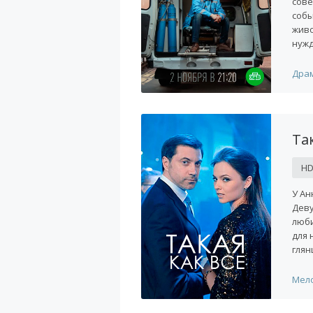
сове
собы
живо
нужд
Дра
Так
H
У Ан
Деву
люби
для 
глян
Мел