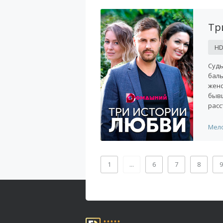
Тр
H
Судь
баль
женс
бывш
расс
Мел
1
...
6
7
8
9