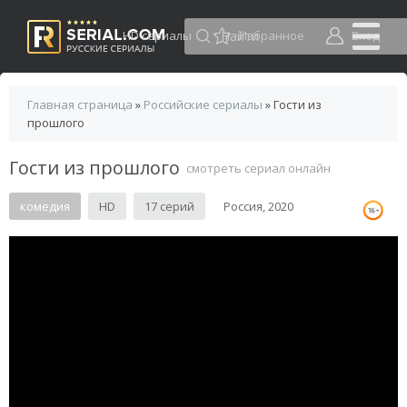
HD сериалы
Избранное
Вход
Главная страница
»
Российские сериалы
» Гости из
прошлого
Гости из прошлого
смотреть сериал онлайн
комедия
HD
17 серий
Россия, 2020