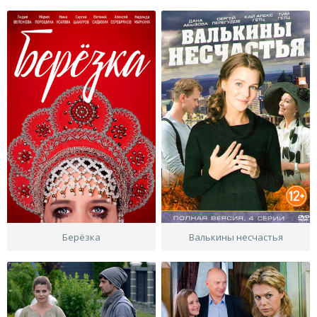
Берёзка
Валькины несчастья