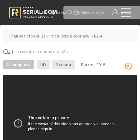
HD сериалы
Избранное
Вход
Главная страница
»
Российские сериалы
» Сын
Сын
смотреть сериал онлайн
Мелодрама
HD
2 серии
Россия, 2018