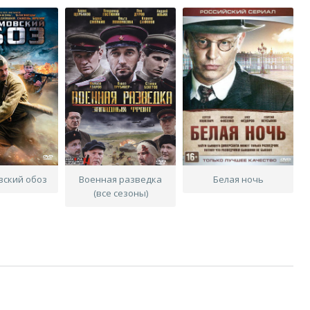
вский обоз
Военная разведка
Белая ночь
(все сезоны)