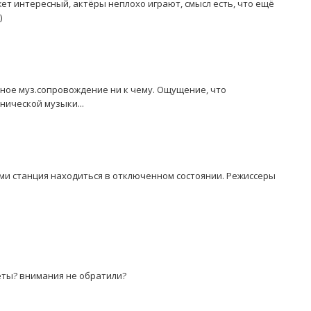
ет интересный, актёры неплохо играют, смысл есть, что ещё
)
нное муз.сопровождение ни к чему. Ощущение, что
нической музыки...
лями станция находиться в отключенном состоянии. Режиссеры
еты? внимания не обратили?