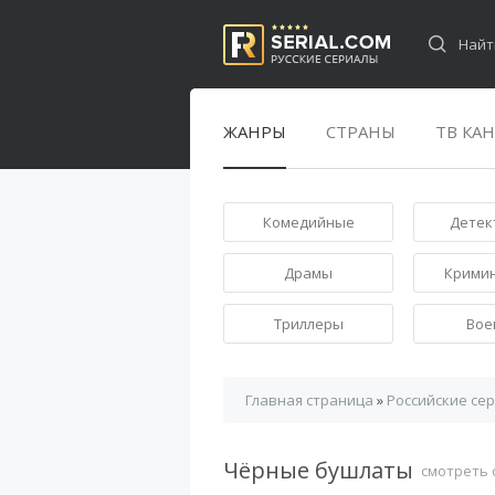
ЖАНРЫ
СТРАНЫ
ТВ КА
Комедийные
Детек
Драмы
Крими
Триллеры
Вое
Главная страница
»
Российские се
Чёрные бушлаты
смотреть 