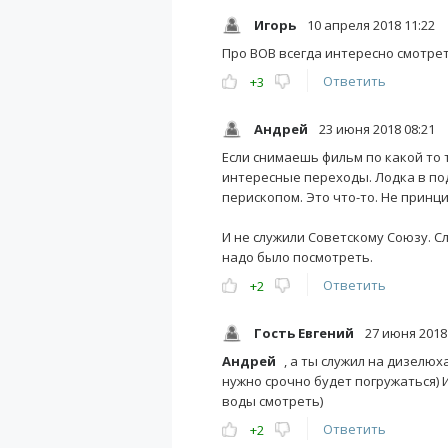
Игорь
10 апреля 2018 11:22
Про ВОВ всегда интересно смотрет
Ответить
+3
Андрей
23 июня 2018 08:21
Если снимаешь фильм по какой то т
интересные переходы. Лодка в под
перископом. Это что-то. Не принц
И не служили Советскому Союзу. Сл
надо было посмотреть.
Ответить
+2
Гость Евгений
27 июня 2018 
Андрей
, а ты служил на дизелю
нужно срочно будет погружаться) 
воды смотреть)
Ответить
+2