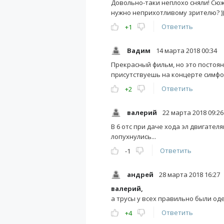
Довольно-таки неплохо сняли! Сюж
нужно неприхотливому зрителю? ))
Ответить
+1
Вадим
14 марта 2018 00:34
Прекрасный фильм, но это постоя
присутствуешь на концерте симфо
Ответить
+2
валерий
22 марта 2018 09:26
В 6 отс при даче хода эл двигате
лопухнулись...
Ответить
-1
андрей
28 марта 2018 16:27
валерий,
а трусы у всех правильно были од
Ответить
+4