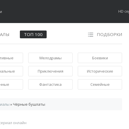
HD с
НАЛЫ
ТОП 100
ПОДБОРКИ
тивные
Мелодрамы
Боевики
нальные
Приключения
Исторические
нные
Фантастика
Семейные
риалы
» Чёрные бушлаты
сериал онлайн