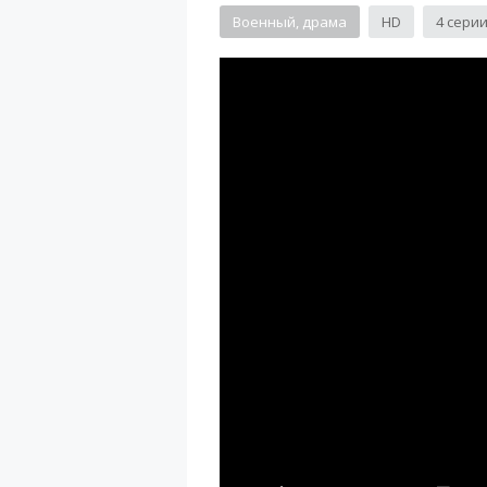
Военный, драма
HD
4 сери