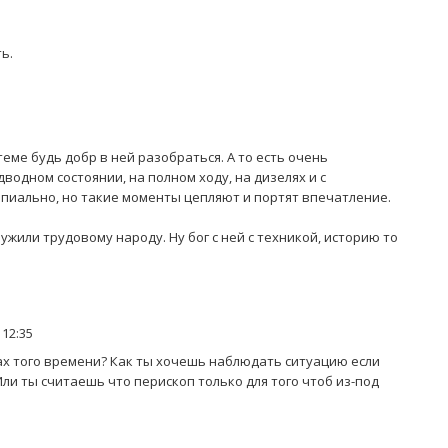
ь.
еме будь добр в ней разобраться. А то есть очень
водном состоянии, на полном ходу, на дизелях и с
ипиально, но такие моменты цепляют и портят впечатление.
ужили трудовому народу. Ну бог с ней с техникой, историю то
12:35
хах того времени? Как ты хочешь наблюдать ситуацию если
Или ты считаешь что перископ только для того чтоб из-под