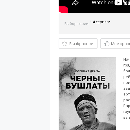
Выбор серии
В избранное
Мне нрав
Нач
гря
бол
рей
при
зад
арт
рас
Бар
гру
выд