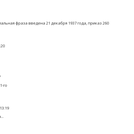
иальная фраза введена 21 декабря 1937 года, приказ 260
:20
7
1-го
13:19
..