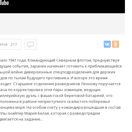
ится
217
ало 1941 года. Командующий Северным флотом, предчувствуя
дущие события, заранее начинает готовить к приближающейся
ьшой войне диверсионные спецподразделения для дерзких
дов по тылам будущего противника. И вскоре это время
ходит. Старшине отделения разведчиков Леонову поручается
ача по корректировке огня пары эсминцев, ведущих
иллерийскую дуэль с фашистской береговой батареей, что
положена в районе неприступного скалистого побережья
енцева моря. На особом счету у командира вошедшая в состав
ппы снайпер Мария Белая, которая с разведотрядом
вигается на задание...