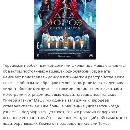
Терзаемая необычными видениями школьница Маша становится
объектом постоянных насмешек одноклассников, а мать
начинает подозревать дочку в психическом расстройстве. Пока
неясные образы не обращаются явью: посреди Москвы девочка
видит побоище между полыхающими адским огнем крылатыми
монстрами и отрядом молодых людей, назвавшихся магами.
Химера атакует Машу, но один из загадочных чародеев
успевает спасти ее. Еще больше Машенька удивляется, когда
узнаёт — Дед Мороз существует, только раздача подарков не
основное его занятие. Он — главнокомандующий войсками магов
льда, охраняющих Землю от порабощения силами Тьмы.