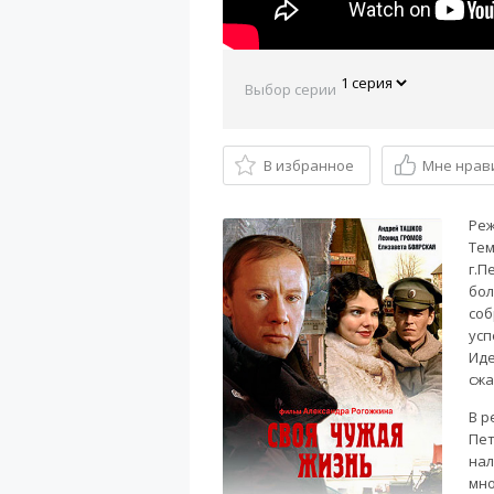
Выбор серии
В избранное
Мне нрав
Реж
Тем
г.П
бол
соб
усп
Иде
сжа
В р
Пет
нал
мно