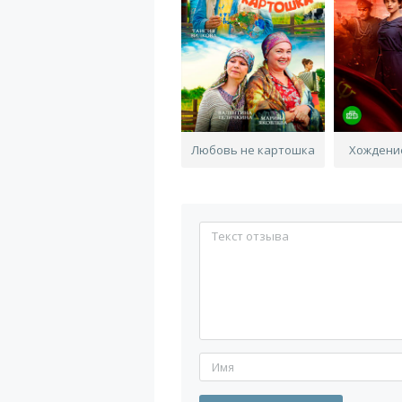
Любовь не картошка
Хождени