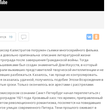
ится
19
иссер Калистратов погружен съемки многосерийного фильма.
а довольно оригинальна: описание литературной жизни
етрограда после завершения Гражданской войны. Тогда
ьшевиками был создан знаменитый Дом Искусств, в который
рали выживших представителей творческой интеллигенции и не
евших разбежаться. Казалось, так проще их контролировать.
я оказалась удачной, получилось подобие Эпохи Возрождения в
тые сроки. Только окончилось все арестами с расстрелами.
ежиссерском сознании Санкт-Петербург начал переплетаться с
роградом 1921 года. Кровавый хаос тех времен, приправленный
етом революционного романтизма, поселяется на повидавших
гое улицах современного Питера. Тени прошлого оживают в