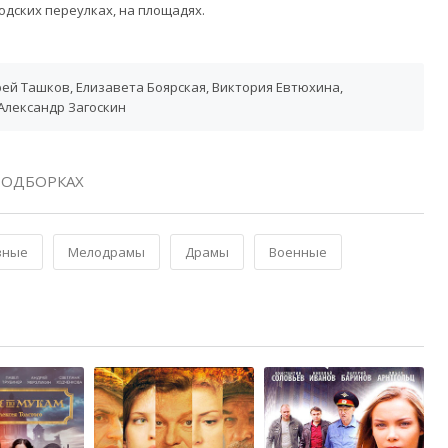
одских переулках, на площадях.
ей Ташков, Елизавета Боярская, Виктория Евтюхина,
Александр Загоскин
ПОДБОРКАХ
вные
Мелодрамы
Драмы
Военные