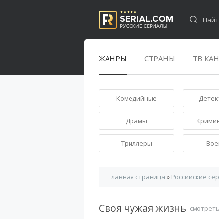
ЖАНРЫ
СТРАНЫ
ТВ КА
Комедийные
Детек
Драмы
Крими
Триллеры
Вое
Главная страница
»
Российские се
Своя чужая жизнь
смотреть