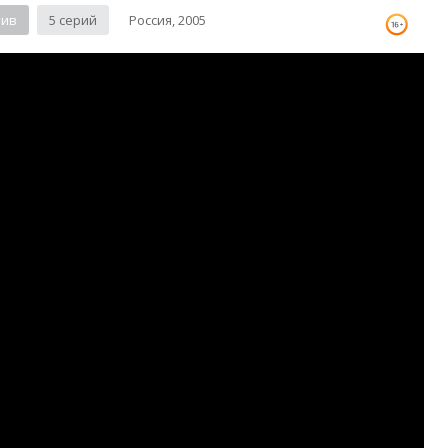
тив
5 серий
Россия, 2005