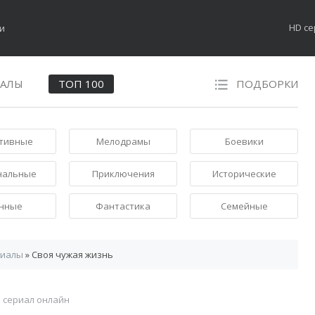
HD с
НАЛЫ
ТОП 100
ПОДБОРКИ
тивные
Мелодрамы
Боевики
нальные
Приключения
Исторические
нные
Фантастика
Семейные
риалы
» Своя чужая жизнь
 сериал онлайн