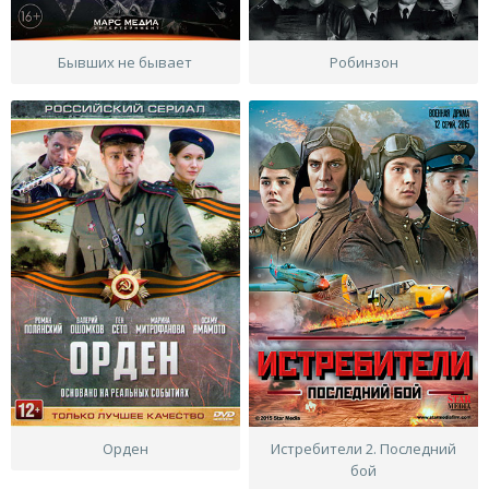
Бывших не бывает
Робинзон
Орден
Истребители 2. Последний
бой