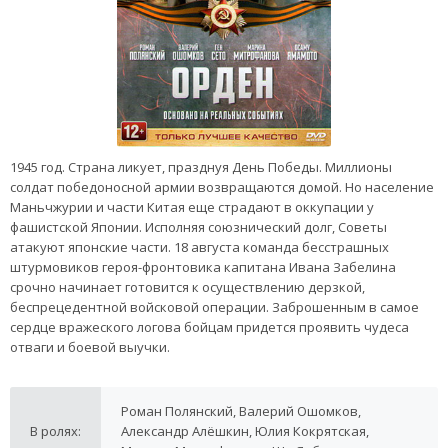
1945 год. Страна ликует, празднуя День Победы. Миллионы
солдат победоносной армии возвращаются домой. Но население
Маньчжурии и части Китая еще страдают в оккупации у
фашистской Японии. Исполняя союзнический долг, Советы
атакуют японские части. 18 августа команда бесстрашных
штурмовиков героя-фронтовика капитана Ивана Забелина
срочно начинает готовится к осуществлению дерзкой,
беспрецедентной войсковой операции. Заброшенным в самое
сердце вражеского логова бойцам придется проявить чудеса
отваги и боевой выучки.
Роман Полянский, Валерий Ошомков,
В ролях:
Александр Алёшкин, Юлия Кокрятская,