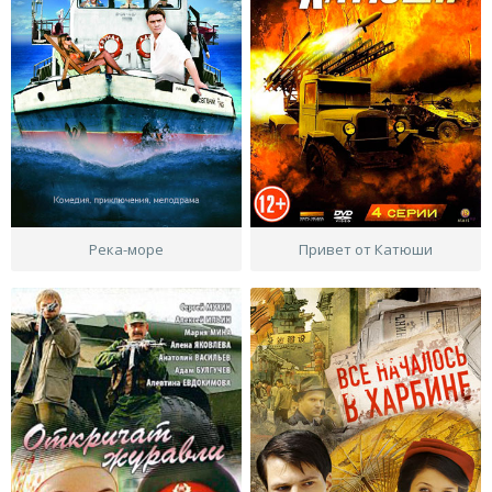
Река-море
Привет от Катюши