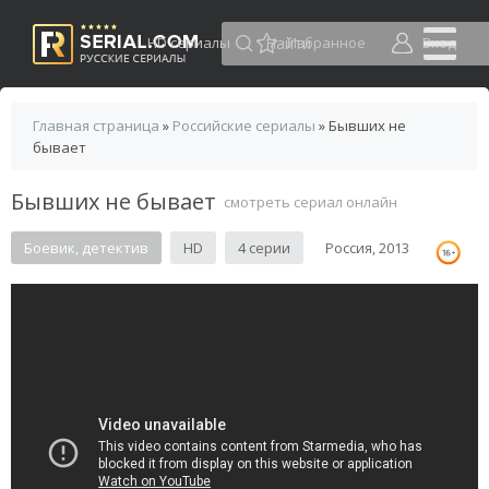
HD сериалы
Избранное
Вход
Главная страница
»
Российские сериалы
» Бывших не
бывает
Бывших не бывает
смотреть сериал онлайн
Боевик, детектив
HD
4 серии
Россия, 2013