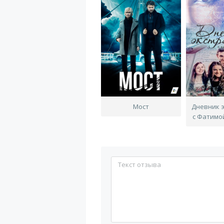
Мост
Дневник 
с Фатимо