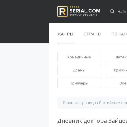
ЖАНРЫ
СТРАНЫ
ТВ КА
Комедийные
Детек
Драмы
Крими
Триллеры
Вое
Главная страница
»
Российские се
Дневник доктора Зайц