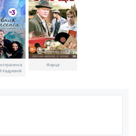
экстрасенса
Фарца
й Хадуевой