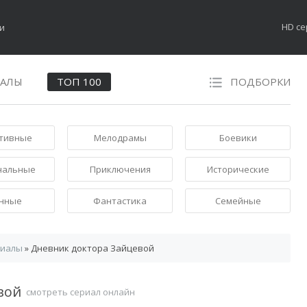
HD с
НАЛЫ
ТОП 100
ПОДБОРКИ
тивные
Мелодрамы
Боевики
нальные
Приключения
Исторические
нные
Фантастика
Семейные
риалы
» Дневник доктора Зайцевой
евой
смотреть сериал онлайн