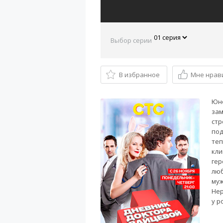
Выбор серии
В избранное
Мне нрав
Юно
зам
стр
под
теп
кли
гер
люб
муж
Нер
у р