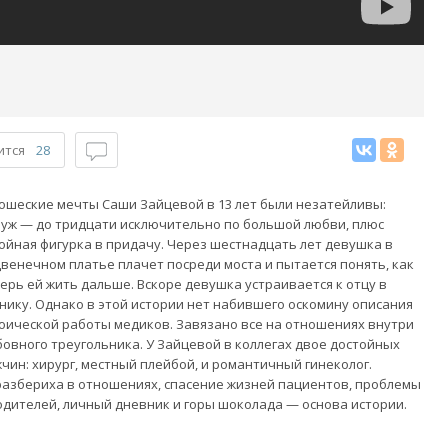
ится
28
шеские мечты Саши Зайцевой в 13 лет были незатейливы:
уж — до тридцати исключительно по большой любви, плюс
ойная фигурка в придачу. Через шестнадцать лет девушка в
венечном платье плачет посреди моста и пытается понять, как
ерь ей жить дальше. Вскоре девушка устраивается к отцу в
нику. Однако в этой истории нет набившего оскомину описания
оической работы медиков. Завязано все на отношениях внутри
овного треугольника. У Зайцевой в коллегах двое достойных
чин: хирург, местный плейбой, и романтичный гинеколог.
азбериха в отношениях, спасение жизней пациентов, проблемы
одителей, личный дневник и горы шоколада — основа истории.