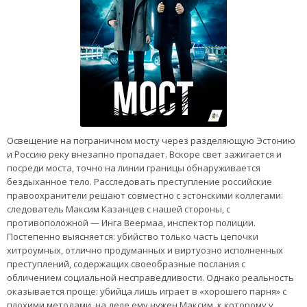
Освещение на пограничном мосту через разделяющую Эстонию
и Россию реку внезапно пропадает. Вскоре свет зажигается и
посреди моста, точно на линии границы обнаруживается
бездыханное тело. Расследовать преступление российские
правоохранители решают совместно с эстонскими коллегами:
следователь Максим Казанцев с нашей стороны, с
противоположной — Инга Веермаа, инспектор полиции.
Постепенно выясняется: убийство только часть цепочки
хитроумных, отлично продуманных и виртуозно исполненных
преступлений, содержащих своеобразные послания с
обличением социальной несправедливости. Однако реальность
оказывается проще: убийца лишь играет в «хорошего парня» с
плохими методами, на деле ему нужен Максим, к которому у