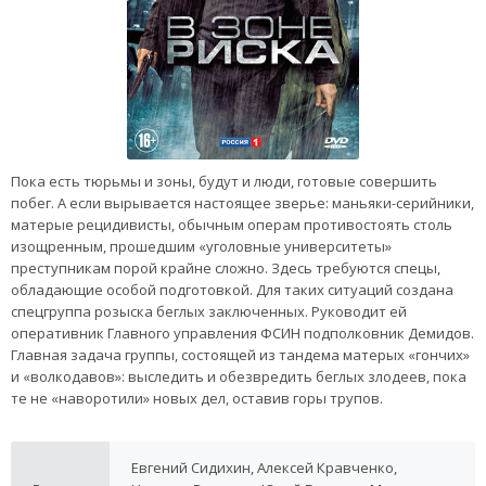
Пока есть тюрьмы и зоны, будут и люди, готовые совершить
побег. А если вырывается настоящее зверье: маньяки-серийники,
матерые рецидивисты, обычным операм противостоять столь
изощренным, прошедшим «уголовные университеты»
преступникам порой крайне сложно. Здесь требуются спецы,
обладающие особой подготовкой. Для таких ситуаций создана
спецгруппа розыска беглых заключенных. Руководит ей
оперативник Главного управления ФСИН подполковник Демидов.
Главная задача группы, состоящей из тандема матерых «гончих»
и «волкодавов»: выследить и обезвредить беглых злодеев, пока
те не «наворотили» новых дел, оставив горы трупов.
Евгений Сидихин, Алексей Кравченко,