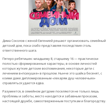
Дима Соколов с женой Евгенией решают организовать семейный
детский дом, пока слабо представляя последствия столь
ответственного шага.
Пятеро ребятишек: младшему 8, старшему 16 — практически
полостью сформированные характеры, в основе личностей
которых жуткие детские воспоминания, некоторые дети с
лечением в«психушке» в прошлом. Нынче это шайка бесенят, с
коими даже дипломированным «лекарям душ человечьих»
справляться удается едва.
Разумеется, в семейном детдоме поселяются не только лишь
проблемы и заботы, место находится и забавным проказам,
настоящей дружбе, самоотверженным поступкам и благородству.