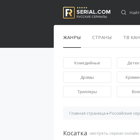
ЖАНРЫ
СТРАНЫ
ТВ КА
Комедийные
Детек
Драмы
Крими
Триллеры
Вое
Главная страница
»
Российские се
Косатка
смотреть сериал онлайн