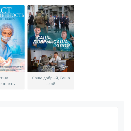
ст на
Саша добрый, Саша
енность
злой