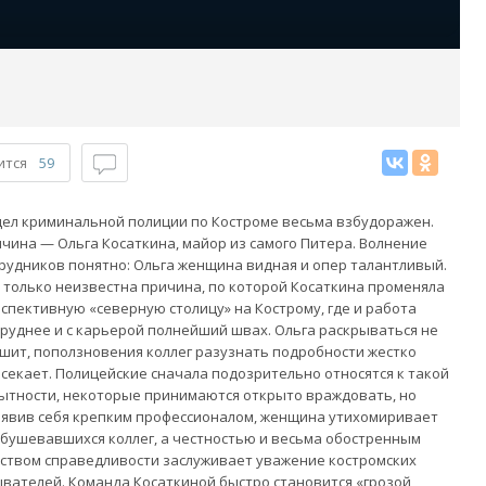
ится
59
ел криминальной полиции по Костроме весьма взбудоражен.
чина — Ольга Косаткина, майор из самого Питера. Волнение
рудников понятно: Ольга женщина видная и опер талантливый.
 только неизвестна причина, по которой Косаткина променяла
спективную «северную столицу» на Кострому, где и работа
руднее и с карьерой полнейший швах. Ольга раскрываться не
шит, поползновения коллег разузнать подробности жестко
секает. Полицейские сначала подозрительно относятся к такой
ытности, некоторые принимаются открыто враждовать, но
явив себя крепким профессионалом, женщина утихомиривает
бушевавшихся коллег, а честностью и весьма обостренным
ством справедливости заслуживает уважение костромских
вателей. Команда Косаткиной быстро становится «грозой