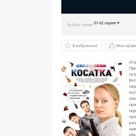
Выбор серии
В избранное
Мне нрав
Отд
При
сот
Вот
пер
пот
спе
пре
скр
про
раз
чув
обы