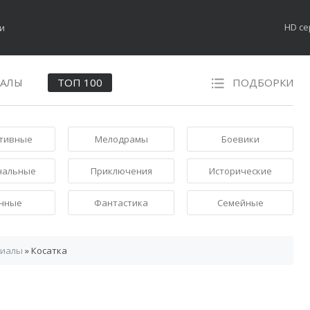
HD с
НАЛЫ
ТОП 100
ПОДБОРКИ
тивные
Мелодрамы
Боевики
нальные
Приключения
Исторические
нные
Фантастика
Семейные
риалы
» Косатка