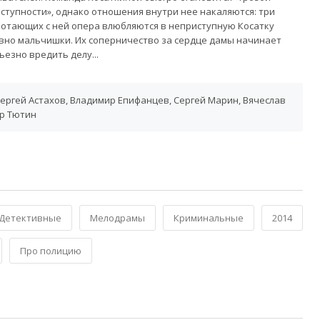
ступности», однако отношения внутри нее накаляются: три
отающих с ней опера влюбляются в неприступную Косатку
вно мальчишки. Их соперничество за сердце дамы начинает
ьезно вредить делу...
ергей Астахов, Владимир Епифанцев, Сергей Марин, Вячеслав
др Тютин
Детективные
Мелодрамы
Криминальные
2014
Про полицию