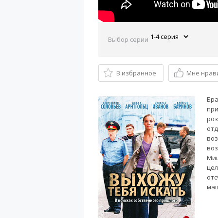
Выбор серии
В избранное
Мне нрав
Бра
при
роз
отд
воз
воз
Миш
цел
отс
маш