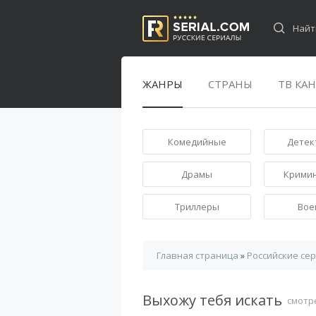
ЖАНРЫ
СТРАНЫ
ТВ КА
Комедийные
Детек
Драмы
Крими
Триллеры
Вое
Главная страница
»
Российские се
Выхожу тебя искать
смотр