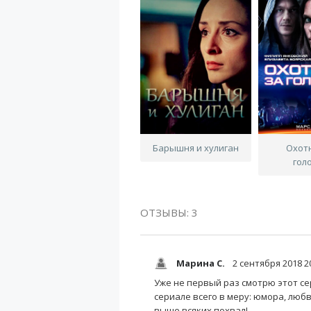
Барышня и хулиган
Охот
гол
ОТЗЫВЫ: 3
Марина С.
2 сентября 2018 2
Уже не первый раз смотрю этот сер
сериале всего в меру: юмора, люб
выше всяких похвал!