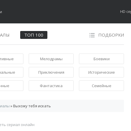
HD с
НАЛЫ
ТОП 100
ПОДБОРКИ
тивные
Мелодрамы
Боевики
нальные
Приключения
Исторические
нные
Фантастика
Семейные
риалы
» Выхожу тебя искать
еть сериал онлайн