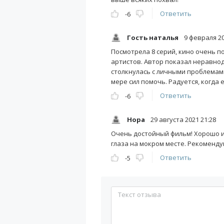
Ответить
-6
Гость наталья
9 февраля 20
Посмотрела 8 серий, кино очень п
артистов. Автор показал неравно
столкнулась с личными проблемами
мере сил помочь. Радуется, когда е
Ответить
-6
Нора
29 августа 2021 21:28
Очень достойный фильм! Хорошо иг
глаза на мокром месте. Рекоменду
Ответить
-5