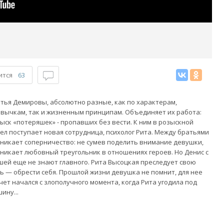
ится
63
тья Демировы, абсолютно разные, как по характерам,
вычкам, так и жизненным принципам. Объединяет их работа:
ыск «потеряшек» - пропавших без вести. К ним в розыскной
ел поступает новая сотрудница, психолог Рита. Между братьями
никает соперничество: не сумев поделить внимание девушки,
никает любовный треугольник в отношениях героев. Но Денис с
ей еще не знают главного. Рита Высоцкая преследует свою
ь — обрести себя. Прошлой жизни девушка не помнит, для нее
чет начался с злополучного момента, когда Рита угодила под
ину...