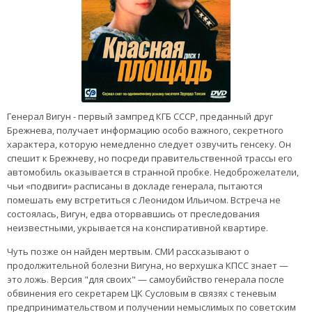
Генерал Вигун - первый зампред КГБ СССР, преданный друг
Брежнева, получает информацию особо важного, секретного
характера, которую немедленно следует озвучить генсеку. Он
спешит к Брежневу, но посреди правительственной трассы его
автомобиль оказывается в странной пробке. Недоброжелатели,
чьи «подвиги» расписаны в докладе генерала, пытаются
помешать ему встретиться с Леонидом Ильичом. Встреча не
состоялась, Вигун, едва оторвавшись от преследования
неизвестными, укрывается на конспиративной квартире.
Чуть позже он найден мертвым. СМИ рассказывают о
продолжительной болезни Вигуна, но верхушка КПСС знает —
это ложь. Версия "для своих" — самоубийство генерала после
обвинения его секретарем ЦК Сусловым в связях с теневым
предпринимательством и получении немыслимых по советским