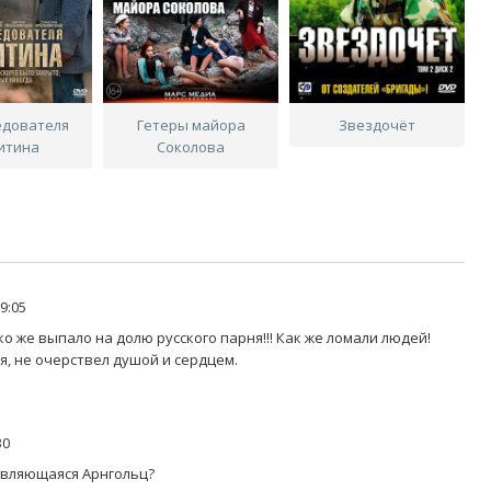
едователя
Гетеры майора
Звездочёт
итина
Соколова
9:05
о же выпало на долю русского парня!!! Как же ломали людей!
ся, не очерствел душой и сердцем.
30
ивляющаяся Арнгольц?