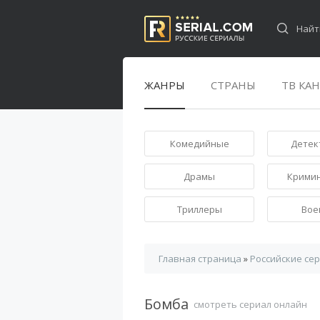
ЖАНРЫ
СТРАНЫ
ТВ КА
Комедийные
Детек
Драмы
Крими
Триллеры
Вое
Главная страница
»
Российские се
Бомба
смотреть сериал онлайн