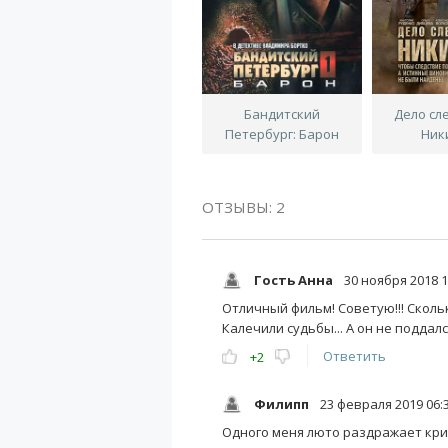
Бандитский
Дело сл
Петербург: Барон
Ник
ОТЗЫВЫ: 2
Гость Анна
30 ноября 2018 1
Отличный фильм! Советую!!! Скольк
Калечили судьбы... А он не поддал
Ответить
+2
Филипп
23 февраля 2019 06:
Одного меня люто раздражает кр