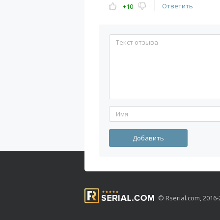
Ответить
+10
© Rserial.com, 201