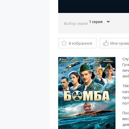
Выбор серии
В избранное
Мне нрав
Слу
Гуч
лич
люб
194
нач
про
пот
Пос
мес
дев