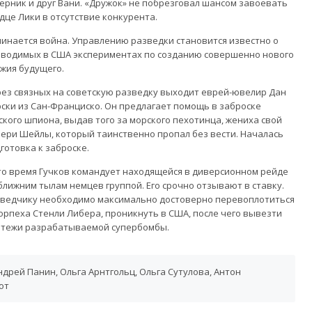
ерник и друг Вани. «Дружок» не побрезговал шансом завоевать
дце Лики в отсутствие конкурента.
инается война. Управлению разведки становится известно о
водимых в США экспериментах по созданию совершенно нового
жия будущего.
ез связных на советскую разведку выходит еврей-ювелир Дан
ски из Сан-Франциско. Он предлагает помощь в заброске
ского шпиона, выдав того за морского пехотинца, жениха свой
ери Шейлы, который таинственно пропал без вести. Началась
готовка к заброске.
то время Гучков командует находящейся в диверсионном рейде
ближним тылам немцев группой. Его срочно отзывают в ставку.
ведчику необходимо максимально достоверно перевоплотиться
орпеха Стенли Либера, проникнуть в США, после чего вывезти
тежи разрабатываемой супербомбы.
ндрей Панин, Ольга Арнтгольц, Ольга Сутулова, Антон
от