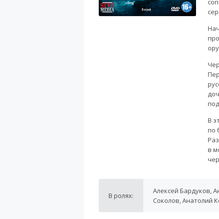
соп
сер
Нач
про
ору
Чер
Пер
рус
доч
под
В э
по 
Раз
в м
чер
Алексей Бардуков, А
В ролях:
Соколов, Анатолий К