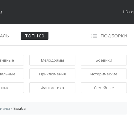
HD с
НАЛЫ
ТОП 100
ПОДБОРКИ
тивные
Мелодрамы
Боевики
нальные
Приключения
Исторические
нные
Фантастика
Семейные
риалы
» Бомба