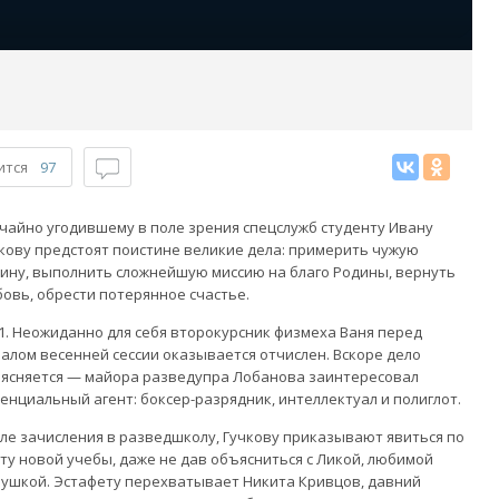
ится
97
чайно угодившему в поле зрения спецслужб студенту Ивану
кову предстоят поистине великие дела: примерить чужую
ину, выполнить сложнейшую миссию на благо Родины, вернуть
овь, обрести потерянное счастье.
1. Неожиданно для себя второкурсник физмеха Ваня перед
алом весенней сессии оказывается отчислен. Вскоре дело
ясняется — майора разведупра Лобанова заинтересовал
енциальный агент: боксер-разрядник, интеллектуал и полиглот.
ле зачисления в разведшколу, Гучкову приказывают явиться по
ту новой учебы, даже не дав объясниться с Ликой, любимой
ушкой. Эстафету перехватывает Никита Кривцов, давний