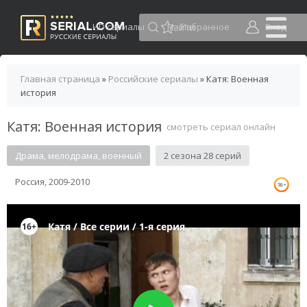
HD сериалы
Избранное
Вход
Главная страница
»
Российские сериалы
» Катя: Военная
история
Катя: Военная история
смотреть сериал онлайн
Драма, мелодрама, военный
2 сезона 28 серий
Россия, 2009-2010