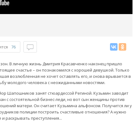
ится
76
езон. В личную жизнь Дмитрия Красавченко наконец пришло
тоящее счастье – он познакомился с хорошей девушкой. Только
шая возлюбленная не хочет оставлять его, и снова врывается в
ьбу молодого человека с неожиданными новостями.
ор Шапошников занят стюардессой Региной. Кузьмин заводит
ан с состоятельной бизнес-леди, но вот сын женщины против
ошений матери. Он считает Кузьмина альфонсом. Получится ли у
рудников полиции построить счастливые отношения? А нужно
 и раскрывать преступления...