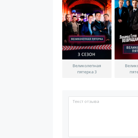
Великолепная
Велик
пятерка 3
пят