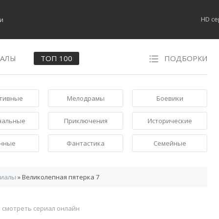
HD с
НАЛЫ
ТОП 100
ПОДБОРКИ
тивные
Мелодрамы
Боевики
нальные
Приключения
Исторические
нные
Фантастика
Семейные
риалы
» Великолепная пятерка 7
7
смотреть сериал онлайн