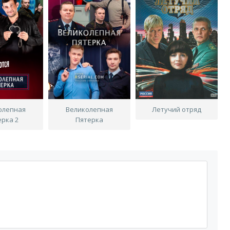
олепная
Великолепная
Летучий отряд
ерка 2
Пятерка