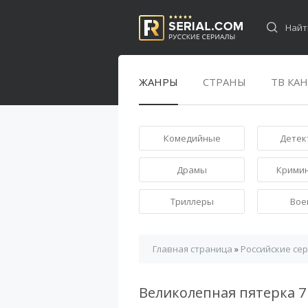
ЖАНРЫ
СТРАНЫ
ТВ КА
Комедийные
Детек
Драмы
Крими
Триллеры
Вое
Главная страница
»
Российские се
Великолепная пятерка 