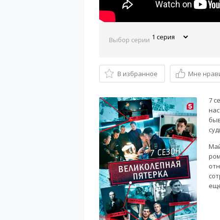
Выбор серии
В избранное
Мне нрав
7 с
нас
быв
суд
Май
ром
отн
сот
еще