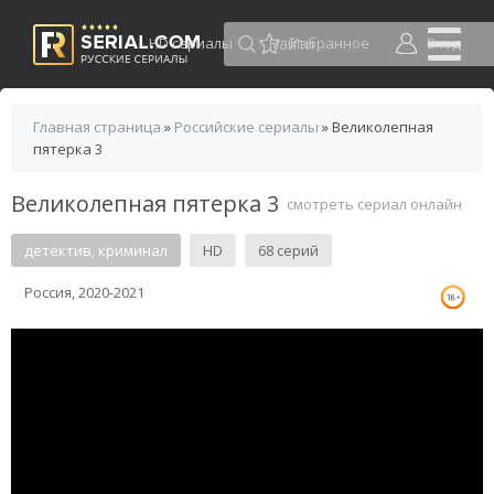
HD сериалы
Избранное
Вход
Главная страница
»
Российские сериалы
» Великолепная
пятерка 3
Великолепная пятерка 3
смотреть сериал онлайн
детектив, криминал
HD
68 серий
Россия, 2020-2021