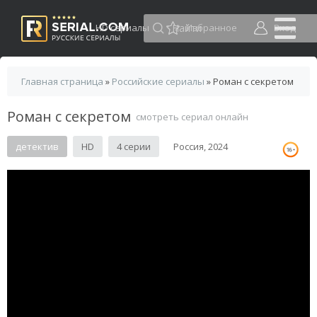
HD сериалы
Избранное
Вход
Главная страница
»
Российские сериалы
» Роман с секретом
Роман с секретом
смотреть сериал онлайн
детектив
HD
4 серии
Россия, 2024