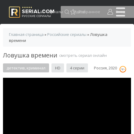
HD сериалы
Избранное
Вход
Главная страница
»
Российские сериалы
» Ловушка
времени
Ловушка времени
смотреть сериал онлайн
детектив, криминал
HD
4 серии
Россия, 2020