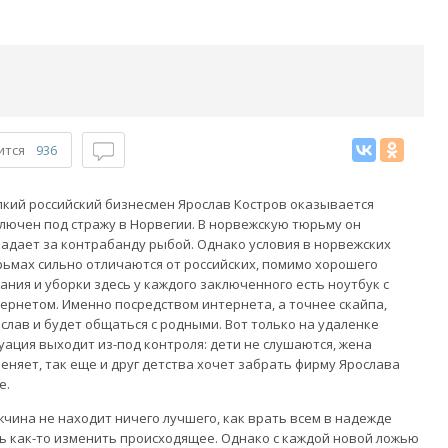
ится
936
кий российский бизнесмен Ярослав Костров оказывается
лючен под стражу в Норвегии. В норвежскую тюрьму он
адает за контрабанду рыбой. Однако условия в норвежских
ьмах сильно отличаются от российских, помимо хорошего
ания и уборки здесь у каждого заключенного есть ноутбук с
ернетом. Именно посредством интернета, а точнее скайпа,
слав и будет общаться с родными. Вот только на удаленке
уация выходит из-под контроля: дети не слушаются, жена
еняет, так еще и друг детства хочет забрать фирму Ярослава
е.
чина не находит ничего лучшего, как врать всем в надежде
ь как-то изменить происходящее. Однако с каждой новой ложью