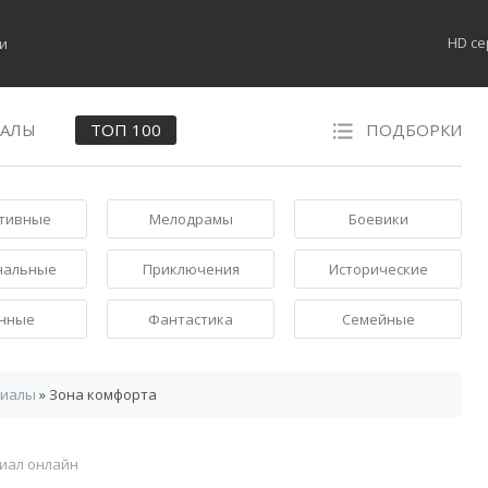
HD с
НАЛЫ
ТОП 100
ПОДБОРКИ
тивные
Мелодрамы
Боевики
нальные
Приключения
Исторические
нные
Фантастика
Семейные
риалы
» Зона комфорта
иал онлайн