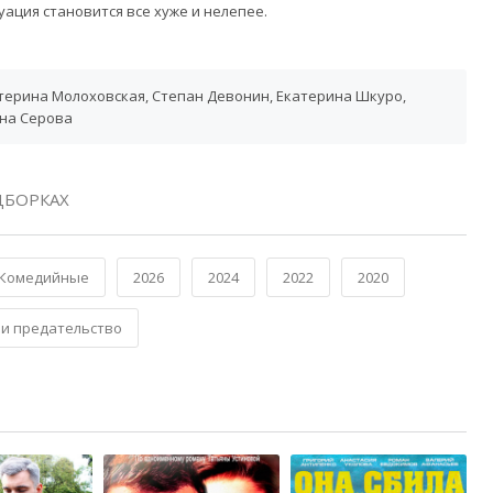
уация становится все хуже и нелепее.
терина Молоховская, Степан Девонин, Екатерина Шкуро,
ина Серова
ДБОРКАХ
Комедийные
2026
2024
2022
2020
 и предательство