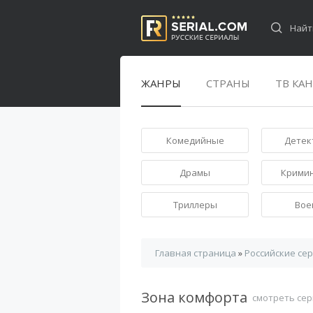
ЖАНРЫ
СТРАНЫ
ТВ КА
Комедийные
Детек
Драмы
Крими
Триллеры
Вое
Главная страница
»
Российские се
Зона комфорта
смотреть сер