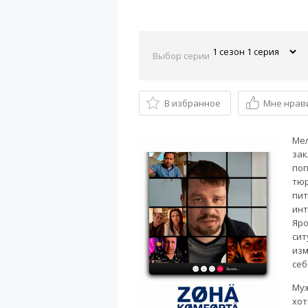
Выбор серии
В избранное
Мне нрав
Мел
зак
поп
тюр
пит
инт
Яро
сит
изм
себ
Муж
хот