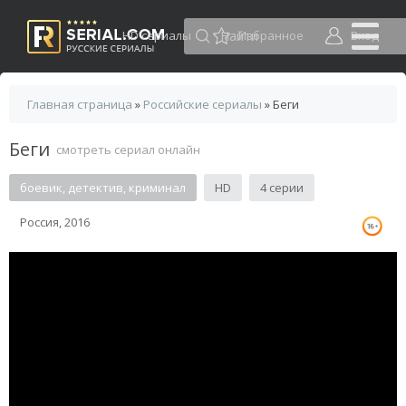
HD сериалы
Избранное
Вход
Главная страница
»
Российские сериалы
» Беги
Беги
смотреть сериал онлайн
боевик, детектив, криминал
HD
4 серии
Россия, 2016