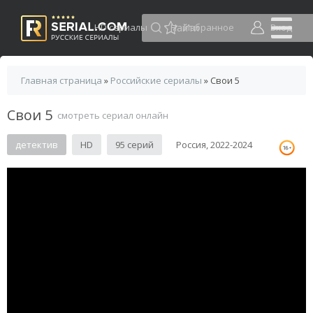
HD сериалы
Избранное
Вход
Главная страница
»
Российские сериалы
» Свои 5
Свои 5
смотреть сериал онлайн
детектив
HD
95 серий
Россия, 2022-2024