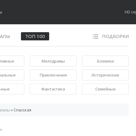
HD с
НАЛЫ
ТОП 100
ПОДБОРКИ
тивные
Мелодрамы
Боевики
нальные
Приключения
Исторические
нные
Фантастика
Семейные
риалы
» Спасская
н