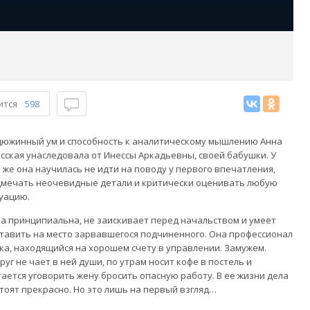
ится
598
южинный ум и способность к аналитическому мышлению Анна
сская унаследовала от Инессы Аркадьевны, своей бабушки. У
 же она научилась не идти на поводу у первого впечатления,
мечать неочевидные детали и критически оценивать любую
уацию.
а принципиальна, не заискивает перед начальством и умеет
тавить на место зарвавшегося подчиненного. Она профессионал
ка, находящийся на хорошем счету в управлении. Замужем.
руг не чает в ней души, по утрам носит кофе в постель и
ается уговорить жену бросить опасную работу. В ее жизни дела
тоят прекрасно. Но это лишь на первый взгляд…