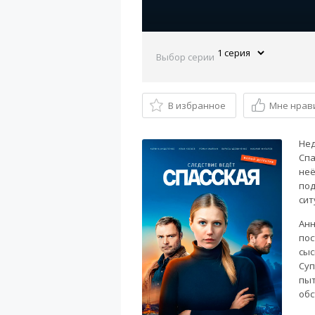
Выбор серии
В избранное
Мне нрав
Нед
Спа
неё
под
сит
Анн
пос
сыс
Суп
пыт
обс