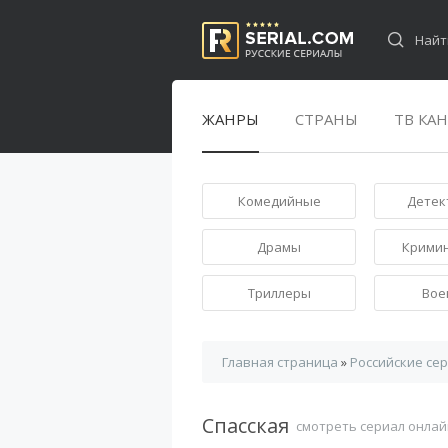
ЖАНРЫ
СТРАНЫ
ТВ КА
Комедийные
Детек
Драмы
Крими
Триллеры
Вое
Главная страница
»
Российские се
Спасская
смотреть сериал онлай