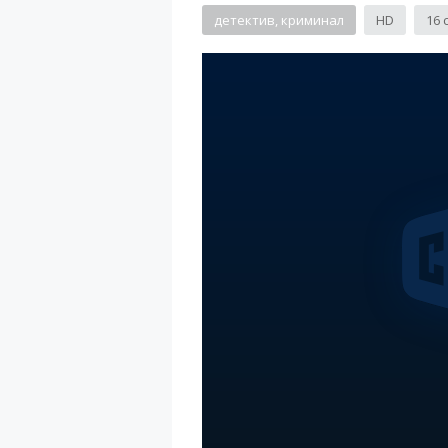
детектив, криминал
HD
16 