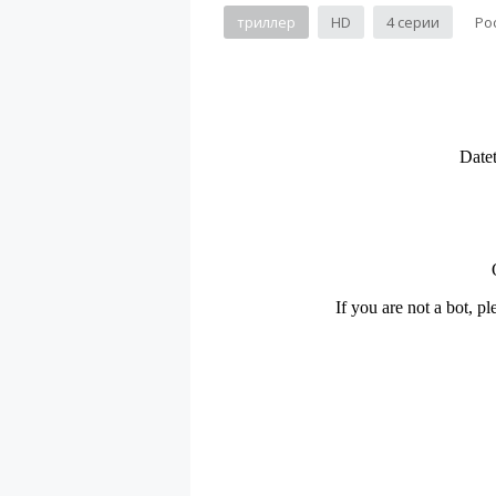
триллер
HD
4 серии
Ро