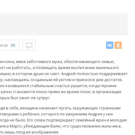
ится
89
ентина, имея заботливого мужа, обеспечивающего семью,
ет не работать, а посвящать время воспитанию маленького
ишки, в котором души не чает. Андрей полностью поддерживает
у, наслаждаясь созданным ей уютом и принося в дом достаток.
ое казавшееся стабильным счастье рушится, когда героине
запно становится плохо прямо во время гонок, в организации
орых был занят её супруг.
дя в себя, женщина начинает пугать окружающих странными
говорами о ребёнке, которого по уверениям Андрея у них
огда не было. Его слова подтверждает семейный врач и молодая
елка Марго, убеждающие Валю, что существование мальчика,
го лишь плод её воображения.