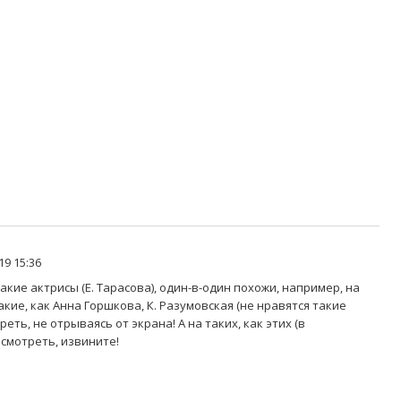
19 15:36
такие актрисы (Е. Тарасова), один-в-один похожи, например, на
кие, как Анна Горшкова, К. Разумовская (не нравятся такие
еть, не отрываясь от экрана! А на таких, как этих (в
смотреть, извините!