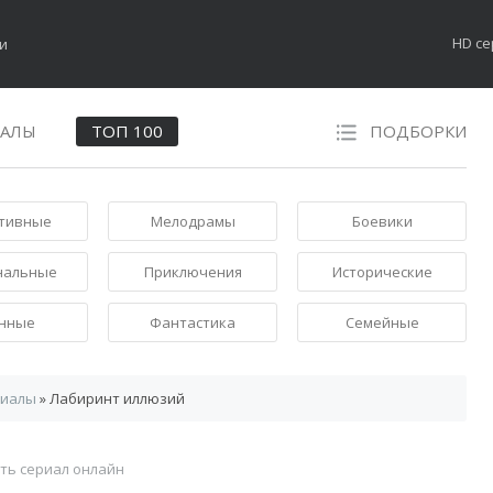
HD с
НАЛЫ
ТОП 100
ПОДБОРКИ
тивные
Мелодрамы
Боевики
нальные
Приключения
Исторические
нные
Фантастика
Семейные
риалы
» Лабиринт иллюзий
ть сериал онлайн