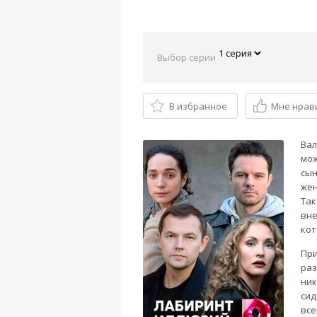
Выбор серии
В избранное
Мне нрав
Вал
мож
сын
жен
Так
вне
кот
При
раз
ник
сид
все