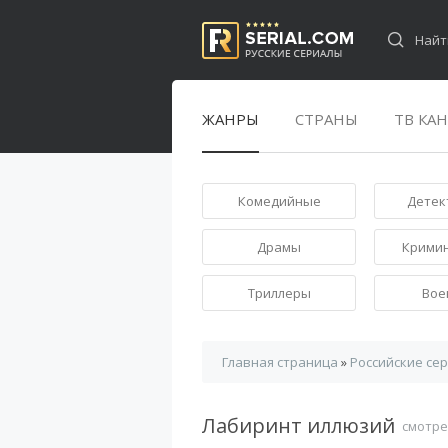
ЖАНРЫ
СТРАНЫ
ТВ КА
Комедийные
Детек
Драмы
Крими
Триллеры
Вое
Главная страница
»
Российские се
Лабиринт иллюзий
смотре