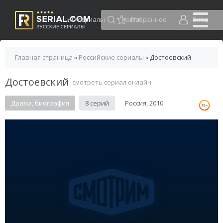
HD сериалы
Избранное
Вход
Главная страница
»
Российские сериалы
» Достоевский
Достоевский
смотреть сериал онлайн
Драма, биография
8 серий
Россия, 2010