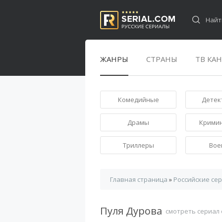
ЖАНРЫ
СТРАНЫ
ТВ КА
Комедийные
Детек
Драмы
Крими
Триллеры
Вое
Главная страница
»
Российские се
Пуля Дурова
смотреть сериал