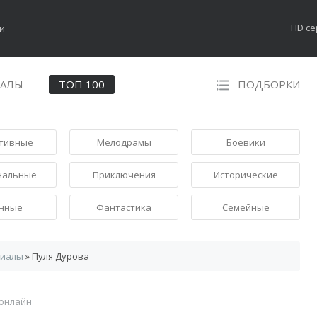
HD с
НАЛЫ
ТОП 100
ПОДБОРКИ
тивные
Мелодрамы
Боевики
нальные
Приключения
Исторические
нные
Фантастика
Семейные
риалы
» Пуля Дурова
 онлайн