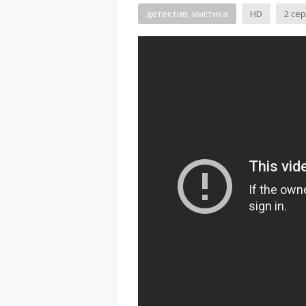
детектив, мистика
HD
2 се