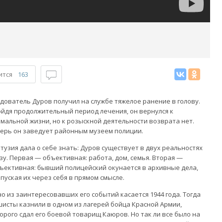
ится
163
дователь Дуров получил на службе тяжелое ранение в голову.
йдя продолжительный период лечения, он вернулся к
мальной жизни, но к розыскной деятельности возврата нет.
ерь он заведует районным музеем полиции.
тузия дала о себе знать: Дуров существует в двух реальностях
зу. Первая — объективная: работа, дом, семья. Вторая —
ъективная: бывший полицейский окунается в архивные дела,
пуская их через себя в прямом смысле.
о из заинтересовавших его событий касается 1944 года. Тогда
исты казнили в одном из лагерей бойца Красной Армии,
орого сдал его боевой товарищ Каюров. Но так ли все было на