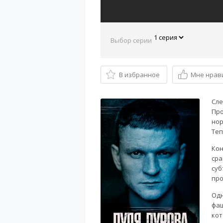
Выбор серии
В избранное
Мне нрав
Сле
Про
нор
Теп
Кон
сра
суб
про
Одн
фаш
кот