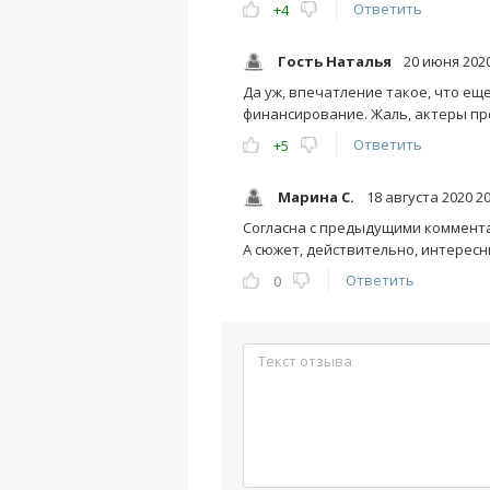
Ответить
+4
Гость Наталья
20 июня 2020
Да уж, впечатление такое, что ещ
финансирование. Жаль, актеры пр
Ответить
+5
Марина С.
18 августа 2020 20
Согласна с предыдущими коммента
А сюжет, действительно, интерес
Ответить
0