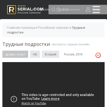
HD сериалы
Избранное
Вход
Главная страница
»
Российские сериалы
» Трудные
подростки
Трудные подростки
смотреть сериал онлайн
драма, спорт
HD
8 серий
Россия, 2019