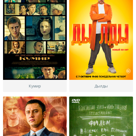
Кумир
Дылды